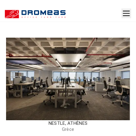
B2B
portal
ΕC
portal
NESTLE, ATHÈNES
Grèce