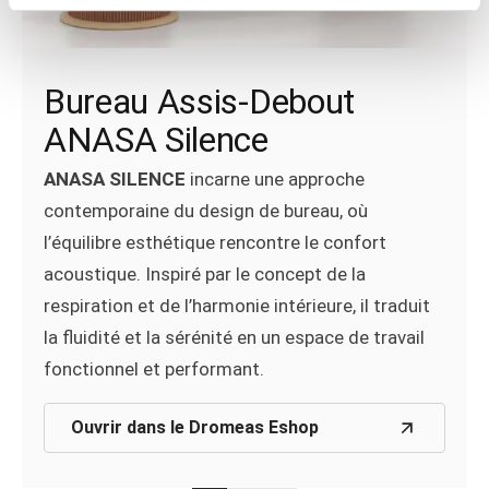
Lighting AURA
Syntheka (Composition 10)
Bureau Assis-Debout
Le système innovant d’éclairage intelligent
Aura
ANASA Silence
Le système d’étagères modulaire
SYNTHEKA®
assure un éclairage constant et personnalisé
constitue une solution moderne pour l’espace de
ANASA SILENCE
incarne une approche
pour les bureaux réglables en hauteur, tandis que
travail.
contemporaine du design de bureau, où
les capteurs de lumière du jour et de
l’équilibre esthétique rencontre le confort
mouvement renforcent encore davantage sa
Ouvrir dans le Dromeas Eshop
acoustique. Inspiré par le concept de la
fonctionnalité.
respiration et de l’harmonie intérieure, il traduit
la fluidité et la sérénité en un espace de travail
Ouvrir dans le Dromeas Eshop
fonctionnel et performant.
Ouvrir dans le Dromeas Eshop