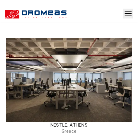
B2B
portal
ΕC
portal
NESTLE, ATHENS
Greece