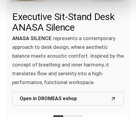
Syntheka (Composition 10)
Lighting AURA
Executive Sit-Stand Desk
With its modular design, the
SYNTHEKA®
ANASA Silence
Aura
, the innovative Smart Lighting System,
shelving system offers a smart and stylish
delivers tailored lighting for height-adjustable
ANASA SILENCE
represents a contemporary
solution for modern work environments.
desks, enhanced by intelligent daylight and
approach to desk design, where aesthetic
motion sensors.
balance meets acoustic comfort. Inspired by the
Open in DROMEAS eshop
concept of breathing and inner harmony, it
Open in DROMEAS eshop
translates flow and serenity into a high-
performance, functional workspace.
Open in DROMEAS eshop