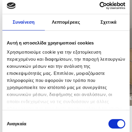
Συναίνεση
Λεπτομέρειες
Σχετικά
Αυτή η ιστοσελίδα χρησιμοποιεί cookies
Χρησιμοποιούμε cookie για την εξατομίκευση
περιεχομένου και διαφημίσεων, την παροχή λειτουργιών
κοινωνικών μέσων και την ανάλυση της
επισκεψιμότητάς μας. Επιπλέον, μοιραζόμαστε
πληροφορίες που αφορούν τον τρόπο που
χρησιμοποιείτε τον ιστότοπό μας με συνεργάτες
κοινωνικών μέσων, διαφήμισης και αναλύσεων, οι
CHAIRS
D
οποίοι ενδεχομένως να τις συνδυάσουν με άλλες
πληροφορίες που τους έχετε παραχωρήσει ή τις οποίες
έχουν συλλέξει σε σχέση με την από μέρους σας χρήση
Επιλογή
των υπηρεσιών τους.
Αναγκαία
συγκατάθεσης