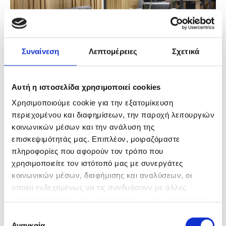
Συναίνεση
Λεπτομέρειες
Σχετικά
Αυτή η ιστοσελίδα χρησιμοποιεί cookies
PANCRETA BANK – SYNTAGMA SQUARE
Greece
Χρησιμοποιούμε cookie για την εξατομίκευση
περιεχομένου και διαφημίσεων, την παροχή λειτουργιών
κοινωνικών μέσων και την ανάλυση της
επισκεψιμότητάς μας. Επιπλέον, μοιραζόμαστε
πληροφορίες που αφορούν τον τρόπο που
χρησιμοποιείτε τον ιστότοπό μας με συνεργάτες
κοινωνικών μέσων, διαφήμισης και αναλύσεων, οι
οποίοι ενδεχομένως να τις συνδυάσουν με άλλες
πληροφορίες που τους έχετε παραχωρήσει ή τις οποίες
έχουν συλλέξει σε σχέση με την από μέρους σας χρήση
Επιλογή
των υπηρεσιών τους.
Αναγκαία