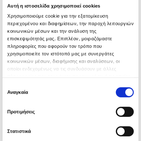
Αυτή η ιστοσελίδα χρησιμοποιεί cookies
Χρησιμοποιούμε cookie για την εξατομίκευση
περιεχομένου και διαφημίσεων, την παροχή λειτουργιών
κοινωνικών μέσων και την ανάλυση της
επισκεψιμότητάς μας. Επιπλέον, μοιραζόμαστε
πληροφορίες που αφορούν τον τρόπο που
χρησιμοποιείτε τον ιστότοπό μας με συνεργάτες
κοινωνικών μέσων, διαφήμισης και αναλύσεων, οι
IMPERIAL BRANDS, BUCAREST
οποίοι ενδεχομένως να τις συνδυάσουν με άλλες
Roumanie
πληροφορίες που τους έχετε παραχωρήσει ή τις οποίες
έχουν συλλέξει σε σχέση με την από μέρους σας χρήση
Επιλογή
των υπηρεσιών τους.
Αναγκαία
συγκατάθεσης
Προτιμήσεις
Στατιστικά