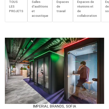
TOUS
Salles
Espaces
Espaces de
Es
LES
d'auditions
de
réunions et
de
PROJETS
et
travail
de
so
acoustique
collaboration
IMPERIAL BRANDS, SOFIA