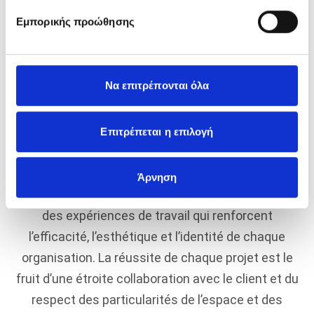
Εμπορικής προώθησης
NESTLE, ATHÈNES
Grèce
Να επιτρέπονται όλα
Επιτρέπεται η επιλογή
Chaque espace de travail raconte une histoire.
Avec chaque projet que nous réalisons, nous
Άρνηση
créons plus que des meubles : nous façonnons
des expériences de travail qui renforcent
l’efficacité, l’esthétique et l’identité de chaque
organisation. La réussite de chaque projet est le
fruit d’une étroite collaboration avec le client et du
respect des particularités de l’espace et des