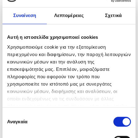
Συναίνεση
Λεπτομέρειες
Σχετικά
Αυτή η ιστοσελίδα χρησιμοποιεί cookies
Χρησιμοποιούμε cookie για την εξατομίκευση
περιεχομένου και διαφημίσεων, την παροχή λειτουργιών
κοινωνικών μέσων και την ανάλυση της
επισκεψιμότητάς μας. Επιπλέον, μοιραζόμαστε
πληροφορίες που αφορούν τον τρόπο που
χρησιμοποιείτε τον ιστότοπό μας με συνεργάτες
METRO OF THESSALONIKI
κοινωνικών μέσων, διαφήμισης και αναλύσεων, οι
Greece
οποίοι ενδεχομένως να τις συνδυάσουν με άλλες
πληροφορίες που τους έχετε παραχωρήσει ή τις οποίες
έχουν συλλέξει σε σχέση με την από μέρους σας χρήση
Επιλογή
των υπηρεσιών τους.
Αναγκαία
συγκατάθεσης
Every workspace tells a story.