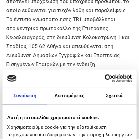
αποτελεί υποχρέωση του υπόχρεου προσώπου, το
οποίο ευθύνεται για τυχόν λάθη και παραλείψεις.
Το έντυπο γνωστοποίησης TR1 υποβάλλεται:
στο κεντρικό πρωτόκολλο της Επιτροπής
Κεφαλαιαγοράς, στη διεύθυνση Κολοκοτρώνη 1 και
Σταδίου, 105 62 Αθήνα και απευθύνεται στη
Διεύθυνση Δημοσίων Εγγραφών και Εποπτείας
Εισηγμένων Εταιριών, με την ένδειξη
«γνωστοποίηση σημαντικών μεταβολών σε
δικαιώματα ψήφου σύμφωνα με το N. 3356/2007» Η
υποβολή γίνεται και με αποστολή στο fax με αριθμό
Συναίνεση
Λεπτομέρειες
Σχετικά
210 3377243. Ο υπόχρεος θα πρέπει να μεριμνά για
την επιτυχή αποστολή των εγγράφων και την
Αυτή η ιστοσελίδα χρησιμοποιεί cookies
παραλαβή από την αρμόδια υπηρεσία πρωτοκόλλου
της Επιτροπής Κεφαλαιαγοράς. Παρακαλείται να
Χρησιμοποιούμε cookie για την εξατομίκευση
περιεχομένου και διαφημίσεων, την παροχή λειτουργιών
γίνει τηλεφωνική επιβεβαίωση για την αποστολή